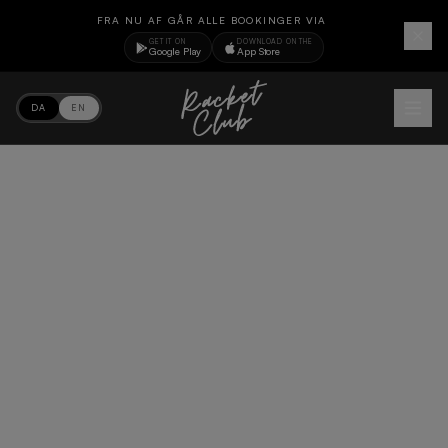
FRA NU AF GÅR ALLE BOOKINGER VIA
GET IT ON
DOWNLOAD ON THE
Google Play
App Store
DA
EN