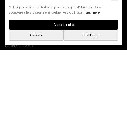
HURTIGE LINKS
Vi bruger cookies til at forbedre produktet og forstå brugen. Du kan
acceptere alle, afvise alle eller vælge hvad du tillader.
Læs mere
MEDLEMSKAB
Accepter alle
CENTRE
Afvis alle
Indstillinger
EVENTS
TURNERINGER
KLUBHOLD
BUSINESS CLUB
PARTNERSKABER
PADELMATES
PADELLINK
FÆLLESSKAB
INFORMATION