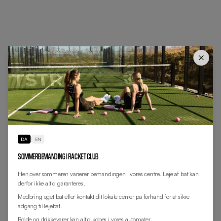
DA
|
EN
SOMMERBEMANDING I RACKET CLUB
Hen over sommeren varierer bemandingen i vores centre. Leje af bat kan
derfor ikke altid garanteres.
Medbring eget bat eller kontakt dit lokale center pa forhand for at sikre
adgang til lejebat.
Bolde og drikkevarer kan altid kobes i vores automater.