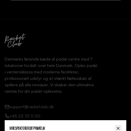
Danmarks førende kæde af padel centre med 7
lokationer fordelt over hele Danmark. Oplev padel
i verdensklasse med moderne faciliteter,
professionelt udstyr og et stærkt fællesskab af
spillere på alle niveauer. Vi skaber den ultimative
ramme for din padel-oplevelse.
support@racketclub.dk
+45 23 70 11 00
VI RESPEKTERER DIT PRIVATLIV