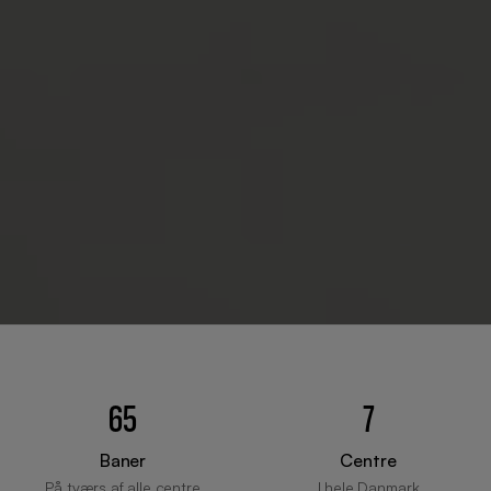
65
7
Baner
Centre
På tværs af alle centre
I hele Danmark