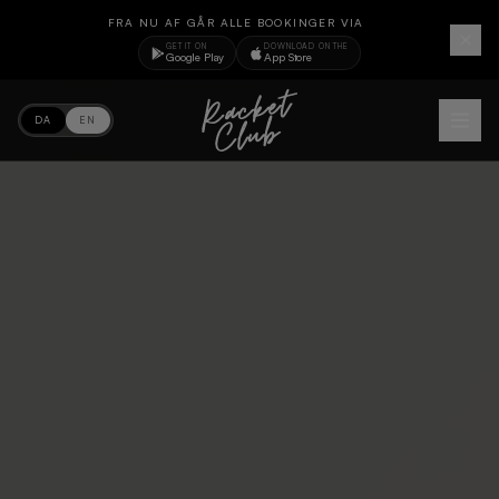
FRA NU AF GÅR ALLE BOOKINGER VIA
GET IT ON
DOWNLOAD ON THE
Google Play
App Store
DA
EN