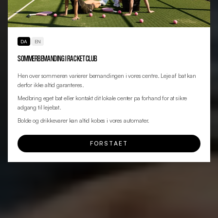
DA
|
EN
SOMMERBEMANDING I RACKET CLUB
Hen over sommeren varierer bemandingen i vores centre. Leje af bat kan
derfor ikke altid garanteres.
Medbring eget bat eller kontakt dit lokale center pa forhand for at sikre
adgang til lejebat.
Bolde og drikkevarer kan altid kobes i vores automater.
FORSTAET